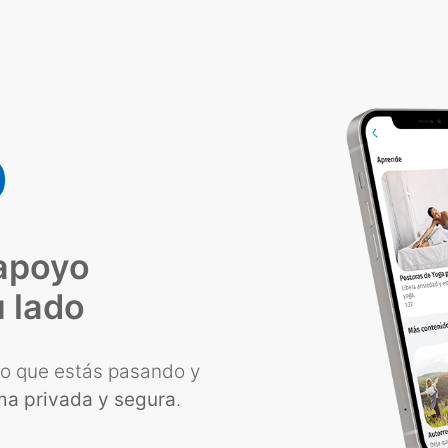
p
 apoyo
 lado
lo que estás pasando y
ma privada y segura
.